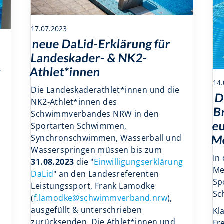
17.07.2023
neue DaLid-Erklärung für
Landeskader- & NK2-
r
Athlet*innen
14.
Die Landeskaderathlet*innen und die
D
NK2-Athlet*innen des
B
Schwimmverbandes NRW in den
e
Sportarten Schwimmen,
Synchronschwimmen, Wasserball und
Me
Wasserspringen müssen bis zum
In
31.08.2023
die "
Einwilligungserklärung
Me
DaLid
" an den Landesreferenten
Sp
Leistungssport, Frank Lamodke
Sc
(
f.lamodke@schwimmverband.nrw
),
ausgefüllt & unterschrieben
Kl
zurücksenden. Die Athlet*innen und
Fr