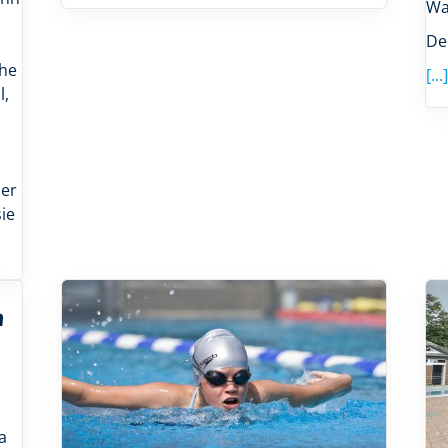
Wa
e
De
he
[...]
l,
ber
sie
n
s
a