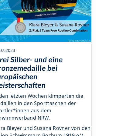
07.2023
rei Silber- und eine
ronzemedaille bei
uropäischen
isterschaften
 den letzten Wochen klimperten die
daillen in den Sporttaschen der
ortler*innen aus dem
hwimmverband NRW.
ara Bleyer und Susana Rovner von den
eien Schwimmern Bochum 1919 e.V.