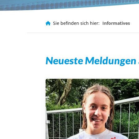
Häufig gesucht
Infos für Eltern
Infos für Ver
Sie befinden sich hier:
Informatives
Leistungssport
Neueste Meldungen