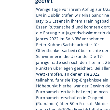
geehrt
Wenige Tage vor ihrem Abflug zur U23
EM in Dublin trafen wir Nina Sandrine
Jazy (SG Essen) in ihrem Trainingsbad 
Essen Rüttenscheid und konnten dort
die Ehrung zur Jugendschwimmerin d
Jahres 2022 im SV NRW vornehmen.
Peter Kuhne (Sachbearbeiter für
Öffentlichkeitsarbeit) überreichte der
Schwimmerin die Urkunde. Die 17-
jährige hatte sich sich den Titel mit 2
Punkten überlegen gesichert. Bei alle
Wettkämpfen, an denen sie 2022
teilnahm, fuhr sie Top-Ergebnisse ein.
Höhepunkt hierbei war der Gewinn d
Europameistertitels bei den Junioren-
Europameisterschaften in Otopeni
(Rumänien) über 50m Freistil. Mit der
deutschen 4x100m Freistilstaffel gew