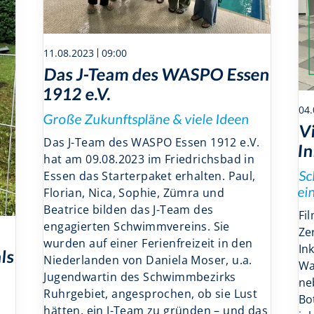
11.08.2023
09:00
Das J-Team des WASPO Essen
1912 e.V.
04.
Große Zukunftspläne & viele Ideen
Vi
Das J-Team des WASPO Essen 1912 e.V.
In
hat am 09.08.2023 im Friedrichsbad in
Sc
Essen das Starterpaket erhalten. Paul,
ei
Florian, Nica, Sophie, Zümra und
Beatrice bilden das J-Team des
Fi
engagierten Schwimmvereins. Sie
Ze
wurden auf einer Ferienfreizeit in den
In
ls
Niederlanden von Daniela Moser, u.a.
Wa
Jugendwartin des Schwimmbezirks
ne
Ruhrgebiet, angesprochen, ob sie Lust
Bo
hätten, ein J-Team zu gründen – und das