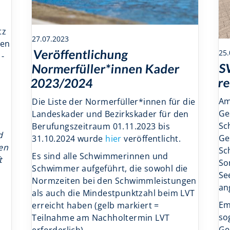
tz
27.07.2023
gen
Veröffentlichung
25.
 -
S
Normerfüller*innen Kader
re
2023/2024
Am
Die Liste der Normerfüller*innen für die
Ge
Landeskader und Bezirkskader für den
Sc
Berufungszeitraum 01.11.2023 bis
d
Ge
31.10.2024 wurde
hier
veröffentlicht.
den
Sc
Es sind alle Schwimmerinnen und
t
So
Schwimmer aufgeführt, die sowohl die
Se
Normzeiten bei den Schwimmleistungen
an
als auch die Mindestpunktzahl beim LVT
Em
erreicht haben (gelb markiert =
so
Teilnahme am Nachholtermin LVT
Ge
erforderlich).