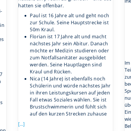
in
hatten sie offenbar.
-
Paul ist 16 Jahre alt und geht noch
zur Schule. Seine Hauptstrecke ist
in
50m Kraul.
Florian ist 17 Jahre alt und macht
es
nächstes Jahr sein Abitur. Danach
möchte er Medizin studieren oder
zum Notfallsanitäter ausgebildet
Im
werden. Seine Hauptlagen sind
Te
Kraul und Rücken.
67
zu
Nica (14 Jahre) ist ebenfalls noch
n
be
Schülerin und würde nächstes Jahr
Sp
in ihren Leistungskursen auf jeden
nu
Fall etwas Soziales wählen. Sie ist
es
üb
Brustschwimmerin und fühlt sich
Ei
auf den kurzen Strecken zuhause
wi
[...]
Be
ann