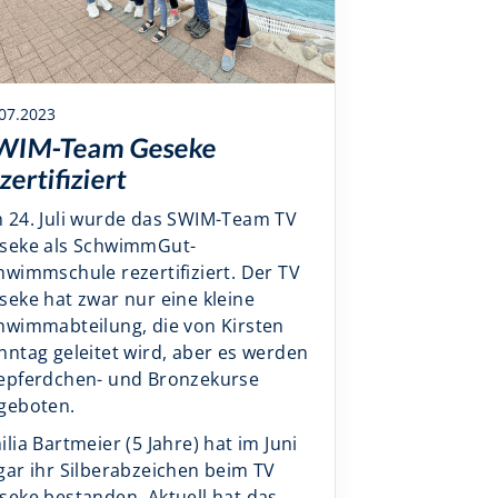
07.2023
WIM-Team Geseke
zertifiziert
 24. Juli wurde das SWIM-Team TV
seke als SchwimmGut-
hwimmschule rezertifiziert. Der TV
seke hat zwar nur eine kleine
hwimmabteilung, die von Kirsten
nntag geleitet wird, aber es werden
epferdchen- und Bronzekurse
geboten.
ilia Bartmeier (5 Jahre) hat im Juni
gar ihr Silberabzeichen beim TV
seke bestanden. Aktuell hat das