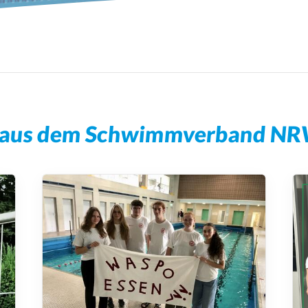
eine
Qualifizierung
Lehrgangssuche
 aus dem Schwimmverband NRW