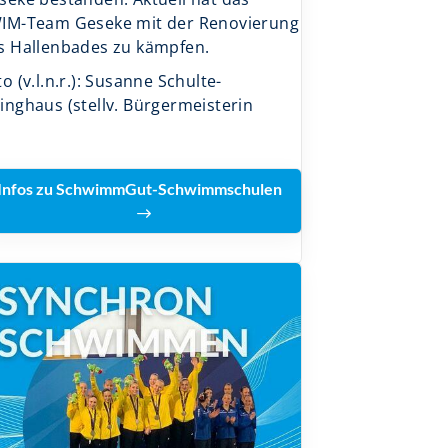
IM-Team Geseke mit der Renovierung
s Hallenbades zu kämpfen.
o (v.l.n.r.): Susanne Schulte-
inghaus (stellv. Bürgermeisterin
Infos zu SchwimmGut-Schwimmschulen