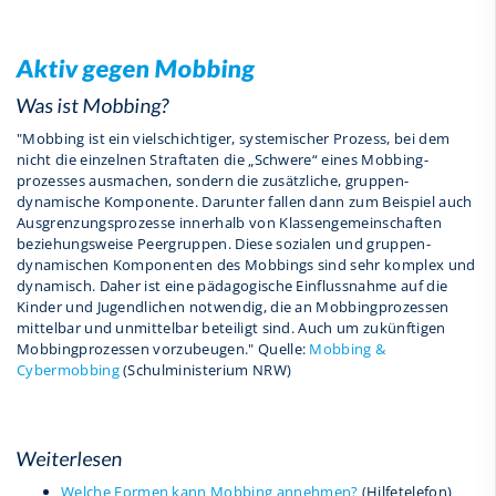
Aktiv gegen Mobbing
Was ist Mobbing?
"Mobbing ist ein viel­schichtiger, systemischer Prozess, bei dem
nicht die einzelnen Straf­taten die „Schwere“ eines Mobbing­
prozesses ausmachen, sondern die zusätzliche, gruppen­
dynamische Komponente. Darunter fallen dann zum Beispiel auch
Ausgrenzungs­prozesse inner­halb von Klassen­gemeinschaften
beziehungs­weise Peer­gruppen. Diese sozialen und gruppen­
dynamischen Komponenten des Mobbings sind sehr komplex und
dynamisch. Daher ist eine pädagogische Einfluss­nahme auf die
Kinder und Jugend­lichen notwendig, die an Mobbing­prozessen
mittel­bar und unmittel­bar beteiligt sind. Auch um zukünftigen
Mobbing­prozessen vorzubeugen." Quelle:
Mobbing &
Cybermobbing
(Schulministerium NRW)
Weiterlesen
Welche Formen kann Mobbing annehmen?
(Hilfetelefon)