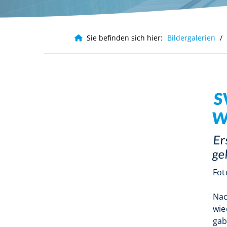
Häufig gesucht
Infos für Eltern
Infos für Ver
Sie befinden sich hier:
Bildergalerien
Leistungssport
S
W
Er
ge
Fot
Nac
wi
gab