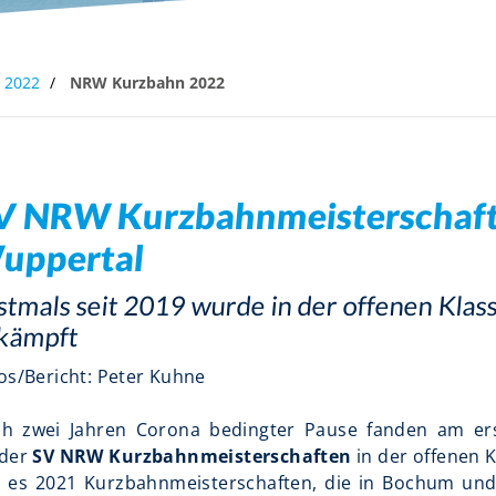
eine
Qualifizierung
Lehrgangssuche
2022
NRW Kurzbahn 2022
V NRW Kurzbahnmeisterschaft
uppertal
stmals seit 2019 wurde in der offenen Kla
kämpft
os/Bericht: Peter Kuhne
h zwei Jahren Corona bedingter Pause fanden am e
eder
SV NRW Kurzbahnmeisterschaften
in der offenen K
 es 2021 Kurzbahnmeisterschaften, die in Bochum un