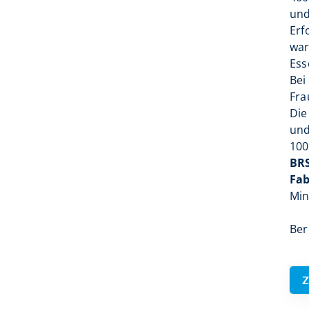
und
Erf
war
Ess
Be
Fra
Die
und
100
BR
Fa
Min
Ber
Z