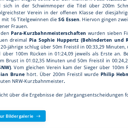
 sich in der Schwimmoper die Titel über 200m Schm
olgreichster Verein in der offenen Klasse der diesjäh
 mit 16 Titelgewinnen die
SG Essen
. Hiervon gingen zwe
ener Frauen.
i den
Para-Kurzbahnmeisterschaften
wurden sieben Fi
uen dreimal
Pia Sophie Huppertz (Behinderten und 
 20-jährige schlug über 50m Freistil in 00:33,29 Minuten,
 über 100m Rücken in 01:24,09 jeweils als Erste an. B
m Brust in 01:02,35 Minuten und 50m Freistil in 00:24,
SNW)
. Vom gleichen Verein kam der Sieger über 100m 
bian Brune
hört. Über 200m Freistil wurde
Philip Hebm
uten NRW-Kurzbahnmeister
.
icht über die Ergebnisse der Jahrgangsentscheidungen fo
ur Bildergalerie