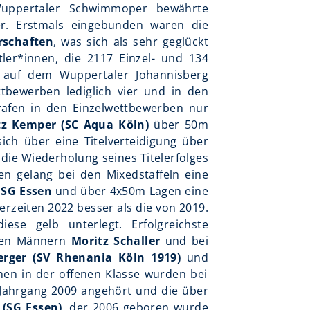
 Wuppertaler Schwimmoper bewährte
r. Erstmals eingebunden waren die
rschaften
, was sich als sehr geglückt
ler*innen, die 2117 Einzel- und 134
es auf dem Wuppertaler Johannisberg
tbewerben lediglich vier und in den
trafen in den Einzelwettbewerben nur
z Kemper (SC Aqua Köln)
über 50m
ich über eine Titelverteidigung über
die Wiederholung seines Titelerfolges
en gelang bei den Mixedstaffeln eine
e
SG Essen
und über 4x50m Lagen eine
erzeiten 2022 besser als die von 2019.
iese gelb unterlegt. Erfolgreichste
 den Männern
Moritz Schaller
und bei
Berger (SV Rhenania Köln 1919)
und
nen in der offenen Klasse wurden bei
 Jahrgang 2009 angehört und die über
(SG Essen)
, der 2006 geboren wurde