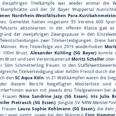
 diesjährigen Titelkämpfe war wieder einmal die
tkampfstätte und der SV Bayer Wuppertal Ausrichte
enen Nordrhein-Westfälischen Para-Kurzbahnmeiste
ies. Gemeldet hatten insgesamt 93 Vereine 600 Sport
ffelstarts absolvierten. In der offenen Klasse gab 
grund der zweijährigen Zwangspause in den Einzelwet
ffelentscheidungen zwei Titelverteidigungen. Diese be
 Männer. Ihre Titelerfolge von 2019 wiederholten
Morit
 100m Brust.
Alexander Kühling (SG Bayer)
konnte s
m Brust und sein Vereinskamerad
Moritz Schaller
über 
r 50m Schmetterling freuen. In den Staffelwettbewerb
olgreiche Titelverteidigung über 4x50m Freistil durch di
rch den
SC Aqua Köln
. In 21 Wettkämpfen waren die Sieg
der diesem Bericht beigefügten Meisterliste sind d
rtler*innen waren mit jeweils drei Titelgewinnen bei
 Frauen
Nina Sandrine Jazy (SG Essen)
,
Iris Julia 
nifer Pietrasch (SG Essen)
. Jüngste SV NRW-Meister*in
 Frauen
Laura Sophie Kohlmann (SG Essen)
, die dem
m Lagen siegte, sowie bei den Männern
Finn Hammer 