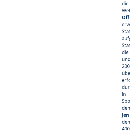
die
Wet
Off
erw
Sta
auf
Sta
die
und
200
übe
erf
du
In 
Spo
den
Jen
den
400