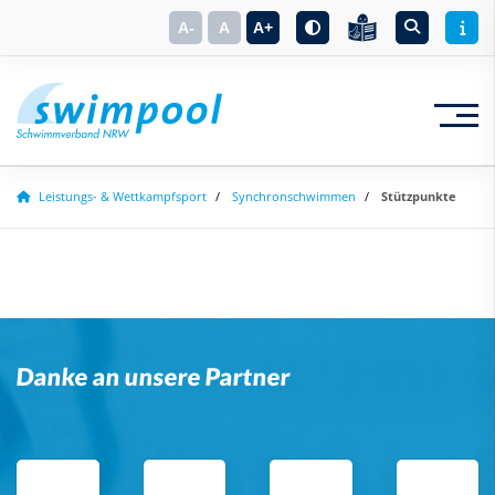
A-
A
A+
Leistungs- & Wettkampfsport
Synchronschwimmen
Stützpunkte
Suchbegriff eingeben
Danke an unsere Partner