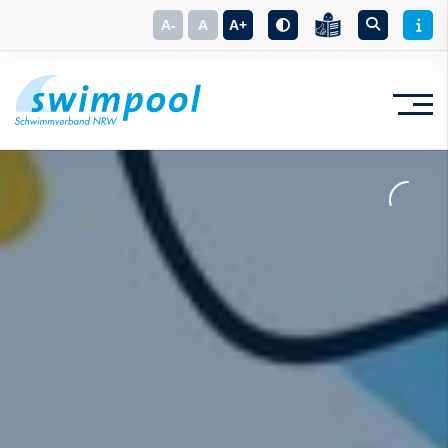
A-
A
A+
Suchbegriff eingeben