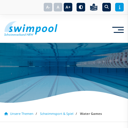
A-
A
A+
Suchbegriff eingeben
Unsere Themen
Schwimmsport & Spiel
Water Games