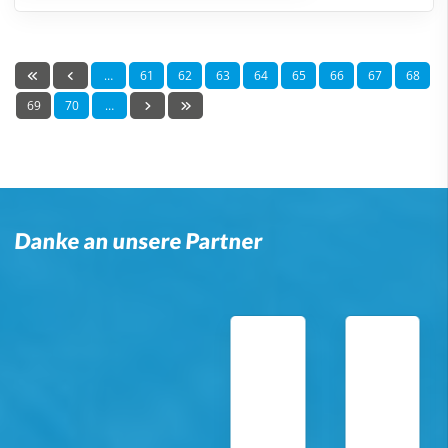
…
61
62
63
64
65
66
67
68
69
70
…
Danke an unsere Partner