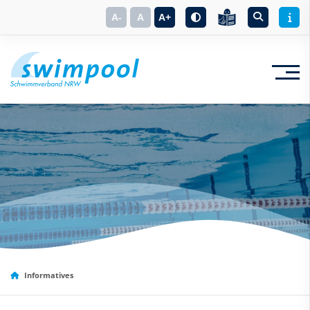
A-
A
A+
Suchbegriff eingeben
Informatives