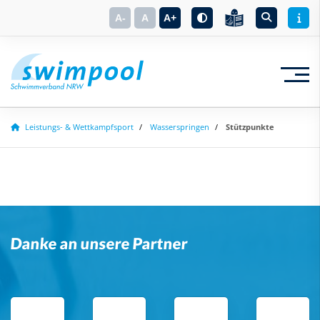
A-
A
A+
Leistungs- & Wettkampfsport
Wasserspringen
Stützpunkte
Suchbegriff eingeben
Danke an unsere Partner