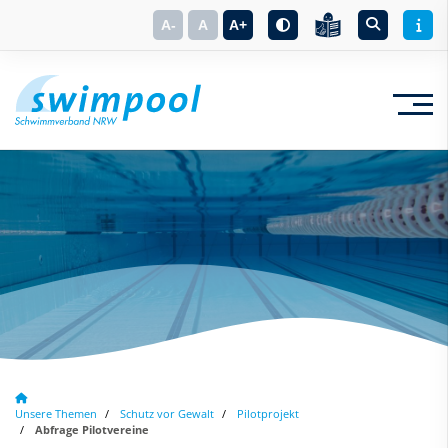
A-
A
A+
Suchbegriff eingeben
Unsere Themen
Schutz vor Gewalt
Pilotprojekt
Abfrage Pilotvereine