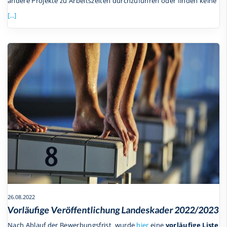
andere Projekte zu Arbeitszeiten durchzuführen oder finden keine
[...]
26.08.2022
Vorläufige Veröffentlichung Landeskader 2022/2023
Nach Ablauf der Bewerbungsfrist wurde
hier
eine
vorläufige Liste