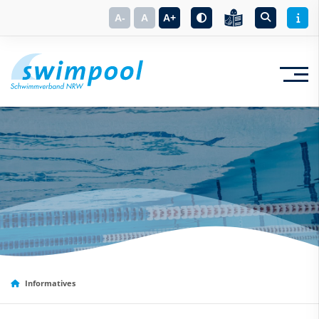
A-
A
A+
Suchbegriff eingeben
Informatives