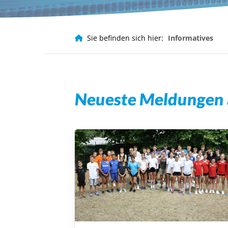
Häufig gesucht
Infos für Eltern
Infos für Ver
Sie befinden sich hier:
Informatives
Leistungssport
Neueste Meldungen