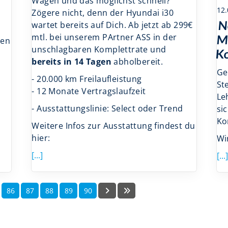
Wagen und das möglichst schnell?
12.
Zögere nicht, denn der Hyundai i30
N
wartet bereits auf Dich. Ab jetzt ab 299€
mtl. bei unserem PArtner ASS in der
M
ren
unschlagbaren Komplettrate und
Ko
bereits in 14 Tagen
abholbereit.
Ge
- 20.000 km Freilaufleistung
St
- 12 Monate Vertragslaufzeit
Le
- Ausstattungslinie: Select oder Trend
si
Ko
Weitere Infos zur Ausstattung findest du
hier:
Wi
[...]
[...]
86
87
88
89
90