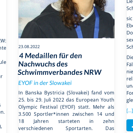
Li
Sc
si
Eb
Do
se
RW:
23.08.2022
Sc
nte
4 Medaillen für den
Di
ule
Nachwuchs des
Fä
Schwimmverbandes NRW
ni
ür
re
EYOF in der Slowakei
m
un
In Banska Bystricia (Slovakei) fand vom
Fo
25. bis 29. Juli 2022 das European Youth
gl
s
Olympic Festival (EYOF) statt. Mehr als
[...]
n.
3.500 Sportler*innen zwischen 14 und
t
18 Jahren starteten in zehn
,
verschiedenen Sportarten. Das