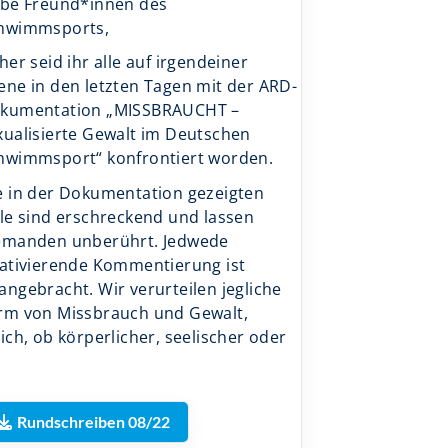
ebe Freund*innen des
hwimmsports,
cher seid ihr alle auf irgendeiner
ene in den letzten Tagen mit der ARD-
kumentation „MISSBRAUCHT –
xualisierte Gewalt im Deutschen
hwimmsport“ konfrontiert worden.
e in der Dokumentation gezeigten
lle sind erschreckend und lassen
emanden unberührt. Jedwede
lativierende Kommentierung ist
angebracht. Wir verurteilen jegliche
rm von Missbrauch und Gewalt,
eich, ob körperlicher, seelischer oder
Rundschreiben 08/22