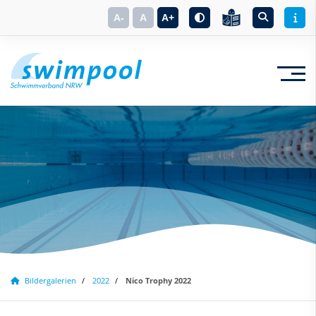
A-
A
A+
Suchbegriff eingeben
Bildergalerien
2022
Nico Trophy 2022