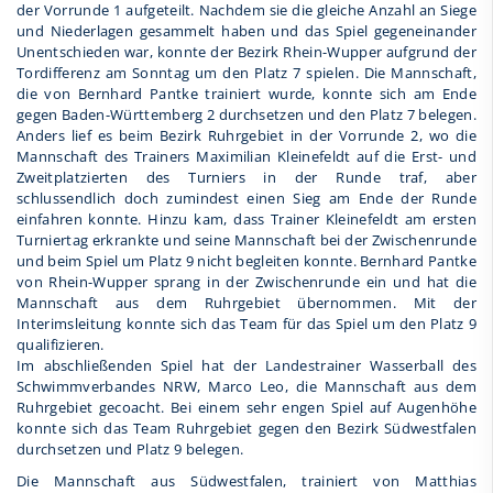
der Vorrunde 1 aufgeteilt. Nachdem sie die gleiche Anzahl an Siege
und Niederlagen gesammelt haben und das Spiel gegeneinander
Unentschieden war, konnte der Bezirk Rhein-Wupper aufgrund der
Tordifferenz am Sonntag um den Platz 7 spielen. Die Mannschaft,
die von Bernhard Pantke trainiert wurde, konnte sich am Ende
gegen Baden-Württemberg 2 durchsetzen und den Platz 7 belegen.
Anders lief es beim Bezirk Ruhrgebiet in der Vorrunde 2, wo die
Mannschaft des Trainers Maximilian Kleinefeldt auf die Erst- und
Zweitplatzierten des Turniers in der Runde traf, aber
schlussendlich doch zumindest einen Sieg am Ende der Runde
einfahren konnte. Hinzu kam, dass Trainer Kleinefeldt am ersten
Turniertag erkrankte und seine Mannschaft bei der Zwischenrunde
und beim Spiel um Platz 9 nicht begleiten konnte. Bernhard Pantke
von Rhein-Wupper sprang in der Zwischenrunde ein und hat die
Mannschaft aus dem Ruhrgebiet übernommen. Mit der
Interimsleitung konnte sich das Team für das Spiel um den Platz 9
qualifizieren.
Im abschließenden Spiel hat der Landestrainer Wasserball des
Schwimmverbandes NRW, Marco Leo, die Mannschaft aus dem
Ruhrgebiet gecoacht. Bei einem sehr engen Spiel auf Augenhöhe
konnte sich das Team Ruhrgebiet gegen den Bezirk Südwestfalen
durchsetzen und Platz 9 belegen.
Die Mannschaft aus Südwestfalen, trainiert von Matthias