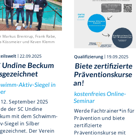
n.r Markus Brentrup, Frank Rabe,
ta Kössmeier und Keven Klemm
eilswelt
22.09.2025
Qualifizierung
19.09.2025
 Undine Beckum
Biete zertifizierte
sgezeichnet
Präventionskurse
an!
wimm-Aktiv-Siegel in
ber
kostenfreies Online-
Seminar
12. September 2025
de der SC Undine
Werde Fachtrainer*in für
kum mit dem Schwimm-
Prävention und biete
iv-Siegel in Silber
zertifizierte
gezeichnet. Der Verein
Präventionskurse mit