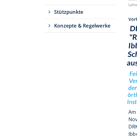
Häufig gesucht
Lehm
Stützpunkte
Vort
Infos für Eltern
Infos für Ver
Konzepte & Regelwerke
D
Leistungssport
"R
Ib
Sc
au
Fe
Ver
der
ört
Ins
Am 
Nov
DRK
Ibb