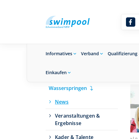
Sie befinden sich hier:
Leistungs- & Wet
Informatives
Verband
Qualifizierung
Einkaufen
Wasserspringen
Suchbegriff eingeben
News
Veranstaltungen &
Ergebnisse
Kader & Talente
v.l.n