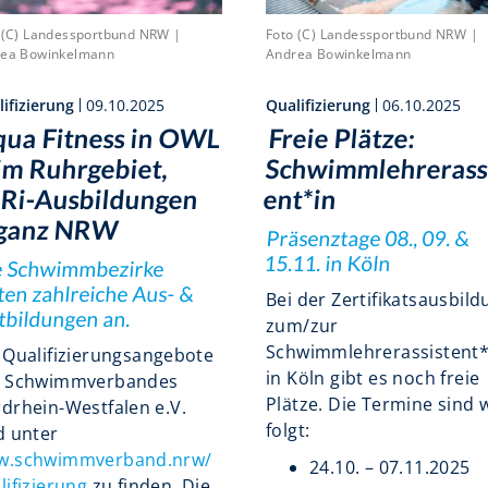
 (C) Landessportbund NRW |
Foto (C) Landessportbund NRW |
ea Bowinkelmann
Andrea Bowinkelmann
ifizierung
09.10.2025
Qualifizierung
06.10.2025
ua Fitness in OWL
Freie Plätze:
im Ruhrgebiet,
Schwimmlehrerass
Ri-Ausbildungen
ent*in
 ganz NRW
Präsenztage 08., 09. &
15.11. in Köln
e Schwimmbezirke
ten zahlreiche Aus- &
Bei der Zertifikatsausbil
tbildungen an.
zum/zur
Schwimmlehrerassistent*
 Qualifizierungsangebote
in Köln gibt es noch freie
s Schwimmverbandes
Plätze. Die Termine sind 
drhein-Westfalen e.V.
folgt:
d unter
w.schwimmverband.nrw/
24.10. – 07.11.2025
lifizierung
zu finden. Die