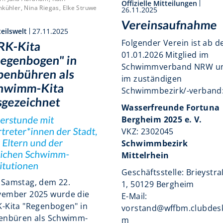
Offizielle Mitteilungen
kühler, Nina Riegas, Elke Struwe
26.11.2025
Vereinsaufnahme
eilswelt
27.11.2025
eine
Qualifizierung
Lehrgangssuche
Folgender Verein ist ab 
RK-Kita
01.01.2026 Mitglied im
egenbogen" in
Schwimmverband NRW u
benbühren als
im zuständigen
hwimm-Kita
Schwimmbezirk/-verband
sgezeichnet
Wasserfreunde Fortuna
ierstunde mit
Bergheim 2025 e. V.
treter*innen der Stadt,
VKZ: 2302045
 Eltern und der
Schwimmbezirk
lichen Schwimm-
Mittelrhein
titutionen
Geschäftsstelle: Brieystr
Samstag, dem 22.
1, 50129 Bergheim
ember 2025 wurde die
E-Mail:
-Kita "Regenbogen" in
vorstand@wffbm.clubdes
enbüren als Schwimm-
m