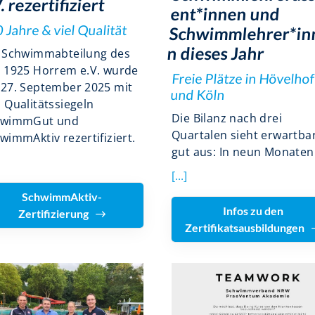
. rezertifiziert
ent*innen und
 Jahre & viel Qualität
Schwimmlehrer*in
n dieses Jahr
 Schwimmabteilung des
 1925 Horrem e.V. wurde
Freie Plätze in Hövelhof
27. September 2025 mit
und Köln
 Qualitätssiegeln
Die Bilanz nach drei
hwimmGut und
Quartalen sieht erwartba
wimmAktiv rezertifiziert.
gut aus: In neun Monaten
[...]
SchwimmAktiv-
Infos zu den
Zertifizierung
Zertifikatsausbildungen