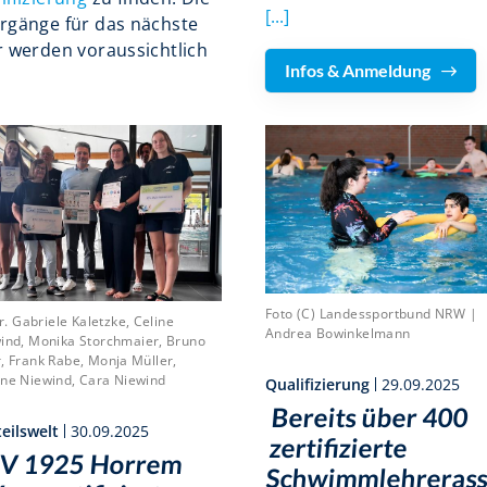
[...]
rgänge für das nächste
r werden voraussichtlich
Infos & Anmeldung
Foto (C) Landessportbund NRW |
.r. Gabriele Kaletzke, Celine
Andrea Bowinkelmann
ind, Monika Storchmaier, Bruno
, Frank Rabe, Monja Müller,
ne Niewind, Cara Niewind
Qualifizierung
29.09.2025
Bereits über 400
eilswelt
30.09.2025
zertifizierte
V 1925 Horrem
Schwimmlehrerass