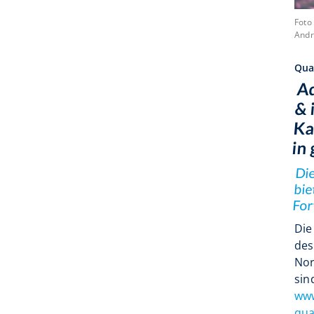
Foto
Andr
Qual
Aq
& 
Ka
in
Di
bie
For
Die
de
Nor
sin
ww
qua