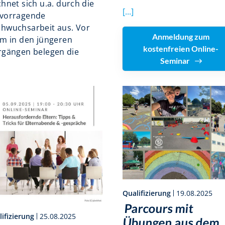
chnet sich u.a. durch die
[...]
vorragende
hwuchsarbeit aus. Vor
Anmeldung zum
em in den jüngeren
kostenfreien Online-
rgängen belegen die
Seminar
Qualifizierung
19.08.2025
Parcours mit
ifizierung
25.08.2025
Übungen aus dem