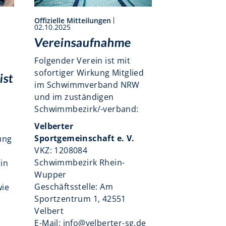
Offizielle Mitteilungen
02.10.2025
Vereinsaufnahme
Folgender Verein ist mit
sofortiger Wirkung Mitglied
ist
im Schwimmverband NRW
und im zuständigen
Schwimmbezirk/-verband:
Velberter
Sportgemeinschaft e. V.
dung
VKZ: 1208084
Schwimmbezirk Rhein-
in
Wupper
Geschäftsstelle: Am
wie
Sportzentrum 1, 42551
Velbert
E-Mail: info@velberter-sg.de