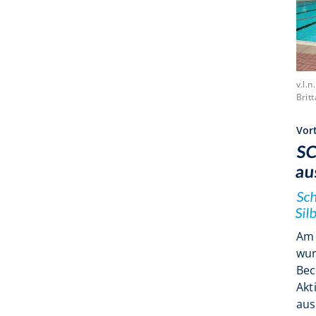
v.l.
Brit
Vort
SC
au
Sch
Sil
Am 
wur
Bec
Akt
aus