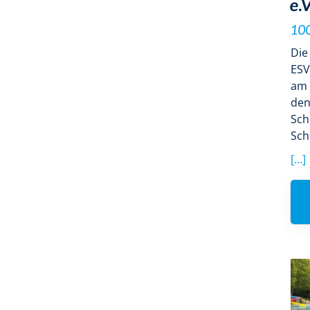
e.V
100
Die
ESV
am 
den
Sc
Sch
[...]