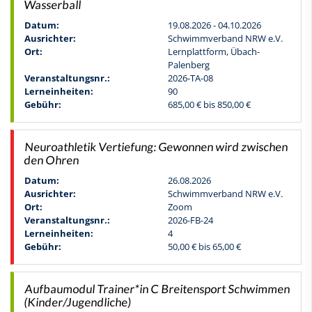
Wasserball
Datum:
19.08.2026 - 04.10.2026
Ausrichter:
Schwimmverband NRW e.V.
Ort:
Lernplattform, Übach-
Palenberg
Veranstaltungsnr.:
2026-TA-08
Lerneinheiten:
90
Gebühr:
685,00 € bis 850,00 €
Neuroathletik Vertiefung: Gewonnen wird zwischen
den Ohren
Datum:
26.08.2026
Ausrichter:
Schwimmverband NRW e.V.
Ort:
Zoom
Veranstaltungsnr.:
2026-FB-24
Lerneinheiten:
4
Gebühr:
50,00 € bis 65,00 €
Aufbaumodul Trainer*in C Breitensport Schwimmen
(Kinder/Jugendliche)