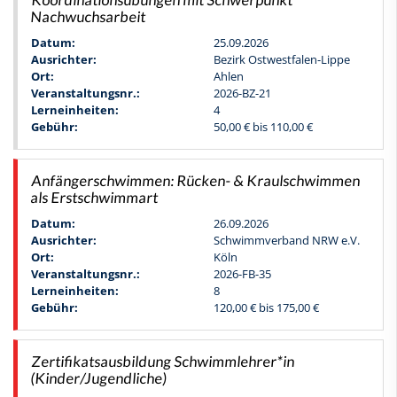
Koordinationsübungen mit Schwerpunkt
Nachwuchsarbeit
Datum:
25.09.2026
Ausrichter:
Bezirk Ostwestfalen-Lippe
Ort:
Ahlen
Veranstaltungsnr.:
2026-BZ-21
Lerneinheiten:
4
Gebühr:
50,00 € bis 110,00 €
Anfängerschwimmen: Rücken- & Kraulschwimmen
als Erstschwimmart
Datum:
26.09.2026
Ausrichter:
Schwimmverband NRW e.V.
Ort:
Köln
Veranstaltungsnr.:
2026-FB-35
Lerneinheiten:
8
Gebühr:
120,00 € bis 175,00 €
Zertifikatsausbildung Schwimmlehrer*in
(Kinder/Jugendliche)