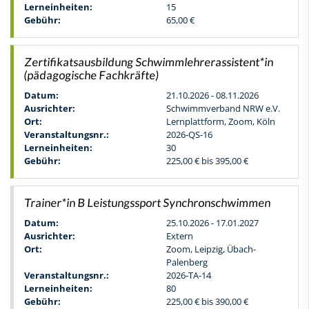
Lerneinheiten:
15
Gebühr:
65,00 €
Zertifikatsausbildung Schwimmlehrerassistent*in
(pädagogische Fachkräfte)
Datum:
21.10.2026 - 08.11.2026
Ausrichter:
Schwimmverband NRW e.V.
Ort:
Lernplattform, Zoom, Köln
Veranstaltungsnr.:
2026-QS-16
Lerneinheiten:
30
Gebühr:
225,00 € bis 395,00 €
Trainer*in B Leistungssport Synchronschwimmen
Datum:
25.10.2026 - 17.01.2027
Ausrichter:
Extern
Ort:
Zoom, Leipzig, Übach-
Palenberg
Veranstaltungsnr.:
2026-TA-14
Lerneinheiten:
80
Gebühr:
225,00 € bis 390,00 €