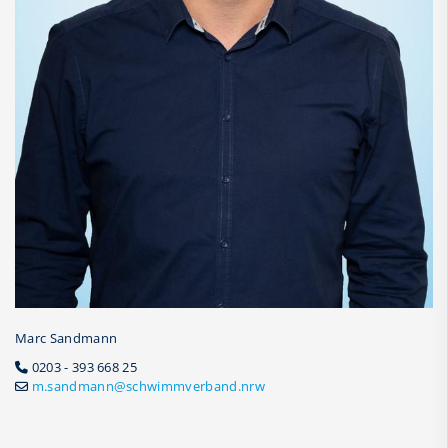
Marc Sandmann
0203 - 393 668 25
m.sandmann@schwimmverband.nrw