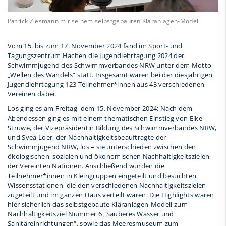
Patrick Ziesmann mit seinem selbstgebauten Kläranlagen-Modell.
Vom 15. bis zum 17. November 2024 fand im Sport- und
Tagungszentrum Hachen die Jugendlehrtagung 2024 der
Schwimmjugend des Schwimmverbandes NRW unter dem Motto
„Wellen des Wandels“ statt. Insgesamt waren bei der diesjährigen
Jugendlehrtagung 123 Teilnehmer*innen aus 43 verschiedenen
Vereinen dabei.
Los ging es am Freitag, dem 15. November 2024: Nach dem
Abendessen ging es mit einem thematischen Einstieg von Elke
Struwe, der Vizepräsidentin Bildung des Schwimmverbandes NRW,
und Svea Loer, der Nachhaltigkeitsbeauftragte der
Schwimmjugend NRW, los – sie unterschieden zwischen den
ökologischen, sozialen und ökonomischen Nachhaltigkeitszielen
der Vereinten Nationen. Anschließend wurden die
Teilnehmer*innen in Kleingruppen eingeteilt und besuchten
Wissensstationen, die den verschiedenen Nachhaltigkeitszielen
zugeteilt und im ganzen Haus verteilt waren: Die Highlights waren
hier sicherlich das selbstgebaute Kläranlagen-Modell zum
Nachhaltigkeitsziel Nummer 6 „Sauberes Wasser und
Sanitäreinrichtungen“, sowie das Meeresmuseum zum