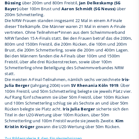
Büssing
über 200m und 800m Freistil,
Jan Delkeskamp (SG
Bayer)
über 100m Brust und
Aaron Schmidt (SG Neuss)
über
200m Schmetterling.
Die NRW-Frauen standen insgesamt 22 Mal in einem A-Finale
dieser Titelkämpfe. Die Männer waren 21 Mal in einem A-Finale
vertreten. Ohne Teilnehmer*innen aus dem Schwimmverband
NRW fanden 15 A-Finals statt. Bei den Frauen betraf das die 200m,
800m und 1500m Freistil, die 200m Rücken, die 100m und 200m
Brust, die 200m Schmetterling, sowie die 200m und 400m Lagen.
Bei den Männern fanden die A-Finals über 100m und 1500m
Freistil, über alle drei Rückenstrecken, sowie über 100m
Schmetterling ohne Beteiligung des Schwimmverbandes NRW
statt.
Die meisten A-Final-Teilnahmen, nämlich sechs verzeichnete
Iris-
Julia Berger
(Jahrgang 2004) vom
SV Rhenania Köln 1919
. Über
100m Freistil, und 50m Schmetterling belegte sie jeweils Platz vier.
Auf Rang fünf schwamm sie über 50m Freistil, über 100m Rücken
und 100m Schmetterling schlug sie als Sechste an und über 50m
Rücken belegte sie Platz acht.
Iris Julia Berger
sicherte sich den
Titel in der U20-Wertung über 100m Rücken, über 50m
Schmetterling und 100m Freistil wurde sie jeweils Zweite.
Kim
Kristin Krüger
gewann die U20-Wertung über 50m Rücken.
Zur Bildergalerie & den Finalergebnissen