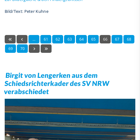
Bild/Text: Peter Kuhne
…
61
62
63
64
65
66
67
68
69
70
Birgit von Lengerken aus dem
Schiedsrichterkader des SV NRW
verabschiedet