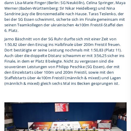
dann Lisa-Marie Finger (Berlin: SG Neukölln), Celina Springer, Maya
Werner (Baden-Württemberg: SV Nikar Heidelberg) und Nina
Sandrine Jazy die Bronzemedaille nach Hause. Taras Teslenko, der
bei der SG Essen schwimmt, sicherte sich im Finale gemeinsam mit
seinen Teamkollegen der ukrainischen 4x100m Freistil-Staffel den
6. Platz.
Jarno Bäschnitt von der SG Ruhr durfte sich mit einer Zeit von
1:50,82 über den Einzug ins Halbfinale über 200m Freistil freuen.
Dort bestätigte er seine Leistung nochmals mit 1:50,83 (Platz 11).
Auch über die doppelte Distanz schwamm er mit 3:56,25 sicher ins
Finale, in dem er Platz 8 belegte. Nicht zu vergessen sind die
souveränen Leistungen von Philipp Peschke (SG Essen), der mit
den Einzelstarts über 100m und 200m Freistil, sowie mit den
Staffelstarts über 4x100m Freistil (männlich & mixed) und Lagen
(männlich & mixed) gleich sechs Mal ins Becken gesprungen ist.