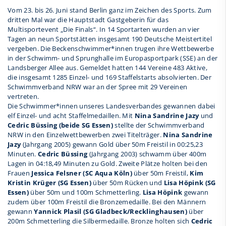
Vom 23. bis 26. Juni stand Berlin ganz im Zeichen des Sports. Zum
dritten Mal war die Hauptstadt Gastgeberin für das
Multisportevent „Die Finals“. In 14 Sportarten wurden an vier
Tagen an neun Sportstätten insgesamt 190 Deutsche Meistertitel
vergeben. Die Beckenschwimmer*innen trugen ihre Wettbewerbe
in der Schwimm- und Sprunghalle im Europasportpark (SSE) an der
Landsberger Allee aus. Gemeldet hatten 144 Vereine 483 Aktive,
die insgesamt 1285 Einzel- und 169 Staffelstarts absolvierten. Der
Schwimmverband NRW war an der Spree mit 29 Vereinen
vertreten.
Die Schwimmer*innen unseres Landesverbandes gewannen dabei
elf Einzel- und acht Staffelmedaillen. Mit
Nina Sandrine Jazy
und
Cedric Büssing (beide SG Essen)
stellte der Schwimmverband
NRW in den Einzelwettbewerben zwei Titelträger.
Nina Sandrine
Jazy
(Jahrgang 2005) gewann Gold über 50m Freistil in 00:25,23
Minuten.
Cedric Büssing
(Jahrgang 2003) schwamm über 400m
Lagen in 04:18,49 Minuten zu Gold. Zweite Plätze holten bei den
Frauen
Jessica Felsner (SC Aqua Köln)
über 50m Freistil,
Kim
Kristin Krüger (SG Essen)
über 50m Rücken und
Lisa Höpink (SG
Essen)
über 50m und 100m Schmetterling.
Lisa Höpink
gewann
zudem über 100m Freistil die Bronzemedaille. Bei den Männern
gewann
Yannick Plasil (SG Gladbeck/Recklinghausen)
über
200m Schmetterling die Silbermedaille. Bronze holten sich
Cedric