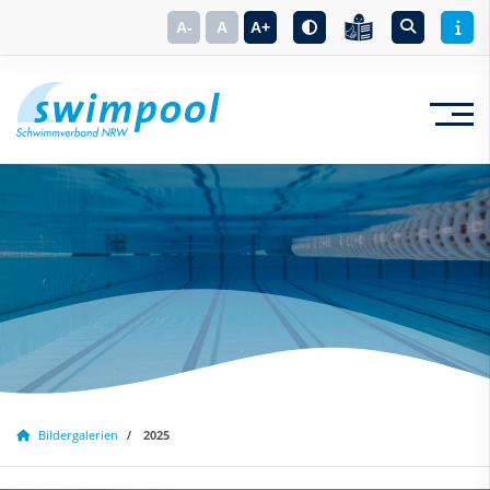
A-
A
A+
Suchbegriff eingeben
Bildergalerien
2025