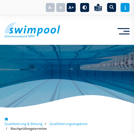
A-
A
A+
Suchbegriff eingeben
Qualifizierung & Bildung
Qualifizierungsangebote
Nachprüfungstermine