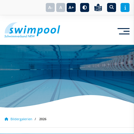
A-
A
A+
Suchbegriff eingeben
Bildergalerien
2026