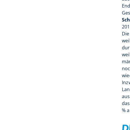
End
Ges
Sc
201
Die
wei
dur
wei
män
noc
wie
Inz
Lan
aus
das
% a
D