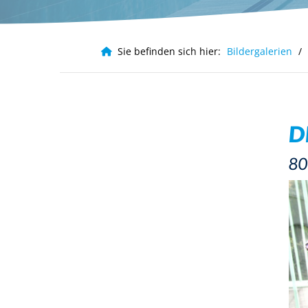
Häufig gesucht
Infos für Eltern
Infos für Ver
Sie befinden sich hier:
Bildergalerien
Leistungssport
D
80