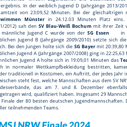
ergebnis. In der weiblich Jugend D (Jahrgänge 2013/201
amtzeit von 23:09,52 Minuten. Bei der gleichaltrigen
hwimmen Münster
in 24.12.03 Minuten Platz eins.
1/2012) sah den
SV Blau-Weiß Bochum
mit ihrer Zeit
 männliche Jugend C wurde von der
SG Essen
in 22:
blichen Jugend B (Jahrgänge 2009/2010) setzte sich die
ch. Bei den Jungen holte sich die
SG Bayer
mit 20:39,80 
blichen Jugend A (Jahrgänge 2007/2008) ging in 22:25,63
nlichen Jugend A holte sich in 19:09,01 Minuten das
Te
h in normaler Wettkampfbekleidung bestritten, kam
der traditionell in Kostümen, ein Auftritt, der jedes Jah
wischen steht fest, welche Mannschaften aus dem SV NRW
desverbände, das am 7. und 8. Dezember ebenfall
getragen wird, qualifiziert haben. Insgesamt 29 Mannsc
 Finale der 80 besten deutschen Jugendmannschaften. D
ller teilnehmenden Teams.
MSJ NRW Finale 2024