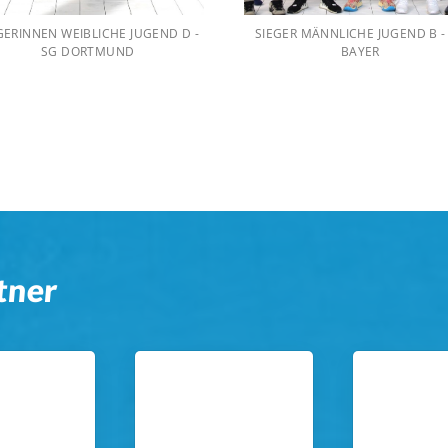
GERINNEN WEIBLICHE JUGEND D -
SIEGER MÄNNLICHE JUGEND B -
SG DORTMUND
BAYER
tner