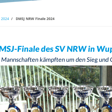
eine
Qualifizierung
Lehrgangssuche
2024
DMSJ NRW Finale 2024
MSJ-Finale des SV NRW in Wu
 Mannschaften kämpften um den Sieg und Qu