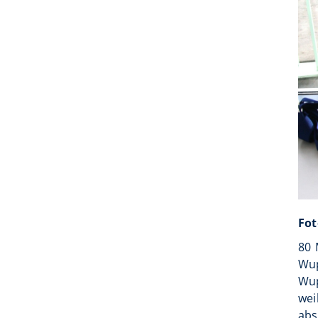
Fot
80 
Wup
Wup
wei
abs