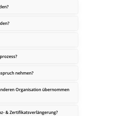
den?
lden?
eprozess?
 Anspruch nehmen?
 anderen Organisation übernommen
- & Zertifikatsverlängerung?