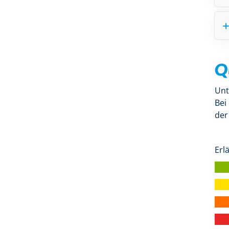
Q
Unt
Bei
der
Erl
| f
| f
| f
| f