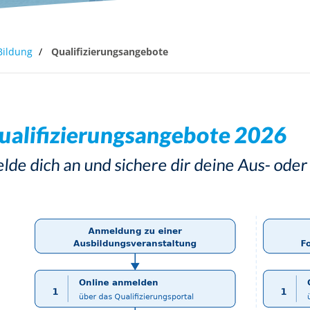
eine
Qualifizierung
Lehrgangssuche
Bildung
Qualifizierungsangebote
ualifizierungsangebote 2026
lde dich an und sichere dir deine Aus- oder