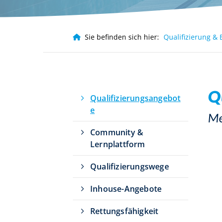
Häufig gesucht
Infos für Eltern
Infos für Ver
Sie befinden sich hier:
Qualifizierung & 
Leistungssport
Q
Qualifizierungsangebot
e
Me
Community &
Lernplattform
Qualifizierungswege
Inhouse-Angebote
Rettungsfähigkeit