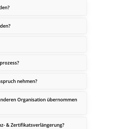
den?
lden?
eprozess?
 Anspruch nehmen?
 anderen Organisation übernommen
- & Zertifikatsverlängerung?