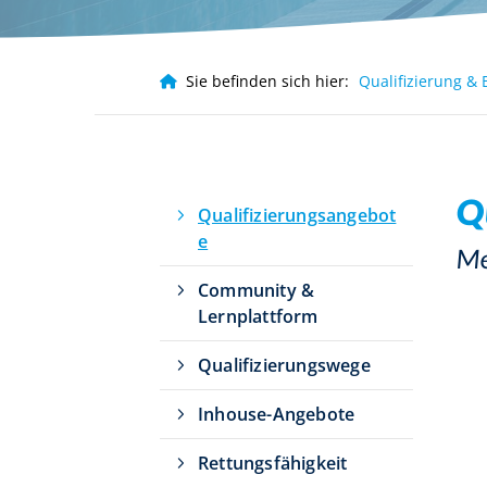
Häufig gesucht
Infos für Eltern
Infos für Ver
Sie befinden sich hier:
Qualifizierung & 
Leistungssport
Q
Qualifizierungsangebot
e
Me
Community &
Lernplattform
Qualifizierungswege
Inhouse-Angebote
Rettungsfähigkeit