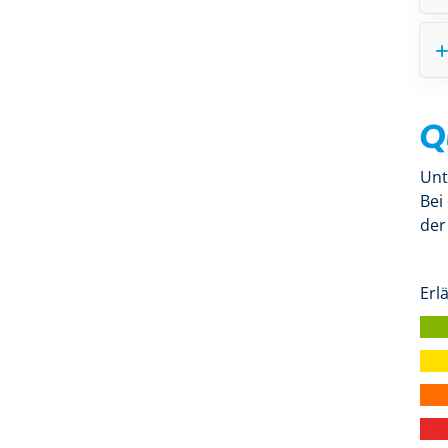
Q
Unt
Bei
der
Erl
| f
| f
| f
| f