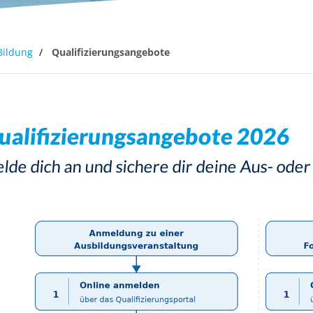
eine
Qualifizierung
Lehrgangssuche
Bildung
Qualifizierungsangebote
ualifizierungsangebote 2026
lde dich an und sichere dir deine Aus- oder