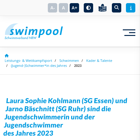
A-
A
A+
Suchbegriff eingeben
Leistungs- & Wettkampfsport
Schwimmen
Kader & Talente
(Jugend-)Schwimmer*in des Jahres
2023
Laura Sophie Kohlmann (SG Essen) und
Jarno Bäschnitt (SG Ruhr) sind die
Jugendschwimmerin und der
Jugendschwimmer
des Jahres 2023