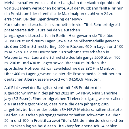
Meisterschaften, wo sie auf der Langbahn die Maximalpunktzahl
von 36 Zählern verbuchen konnte. Auf der Kurzbahn fehlte ihr nur
ein Punkt, um hier ebenfalls die Maximalpunktzahl von 24 zu
erreichen. Bei der Jugendwertung der NRW-
Kurzbahnmeisterschaften sammelte sie vier Titel. Sehr erfolgreich
präsentierte sich Laura bei den Deutschen
Jahrgangsmeisterschaften in Berlin. Hier gewann sie Titel über
200m Brust und 200m Lagen. Jeweils eine Silbermedaille gewann
sie über 200 m Schmetterling, 200 m Rücken, 400 m Lagen und 100
m Rücken. Bei den Deutschen Kurzbahnmeisterschaften in
Wuppertal war Laura die Schnellste des Jahrgangs 2009 über 100
m, 200 m und 400 m Lagen sowie über 100 m Rücken. Ihr
sportlicher Höhepunkt war zweifelsohne das EYOF in Maribor.
Über 400 m Lagen gewann sie hier die Bronzemedaille mit neuem
deutschen Altersklassenrekord von 04:50,69 Minuten.
Auf Platz zwei der Rangliste steht mit 248 Punkten die
Jugendschwimmerin des Jahres 2022 im SV NRW, Nina Sandrine
Jazy (SG Essen). Einer erfolgreichen Titelverteidigung war vor allem
die Tatsache geschuldet, dass Nina, die dem Jahrgang 2005
angehört, bei keiner der beiden SV NRW-Meisterschaften startete.
Bei den Deutschen Jahrgangsmeisterschaften schwamm sie über
50 m und 100 m Freistil zu zwei Titeln. Mit den hierdurch erreichten
60 Punkten lag sie bei diesen Titelkämpfen aber auch 24 Zähler