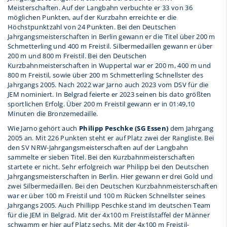
Meisterschaften. Auf der Langbahn verbuchte er 33 von 36
möglichen Punkten, auf der Kurzbahn erreichte er die
Höchstpunktzahl von 24 Punkten. Bei den Deutschen
Jahrgangsmeisterschaften in Berlin gewann er die Titel über 200 m
Schmetterling und 400 m Freistil. Silbermedaillen gewann er über
200 m und 800 m Freistil. Bei den Deutschen
Kurzbahnmeisterschaften in Wuppertal war er 200 m, 400 m und
800 m Freistil, sowie über 200 m Schmetterling Schnellster des
Jahrgangs 2005. Nach 2022 war Jarno auch 2023 vom DSV für die
JEM nominiert. In Belgrad feierte er 2023 seinen bis dato größten
sportlichen Erfolg. Über 200 m Freistil gewann er in 01:49,10
Minuten die Bronzemedaille.
Wie Jarno gehört auch
Philipp Peschke (SG Essen)
dem Jahrgang
2005 an. Mit 226 Punkten steht er auf Platz zwei der Rangliste. Bei
den SV NRW-Jahrgangsmeisterschaften auf der Langbahn
sammelte er sieben Titel. Bei den Kurzbahnmeisterschaften
startete er nicht. Sehr erfolgreich war Philipp bei den Deutschen
Jahrgangsmeisterschaften in Berlin. Hier gewann er drei Gold und
zwei Silbermedaillen. Bei den Deutschen Kurzbahnmeisterschaften
war er über 100 m Freistil und 100 m Rücken Schnellster seines
Jahrgangs 2005. Auch Phillipp Peschke stand im deutschen Team
für die JEM in Belgrad. Mit der 4x100 m Freistilstaffel der Männer
schwamm er hier auf Platz sechs. Mit der 4x100 m Freistil-