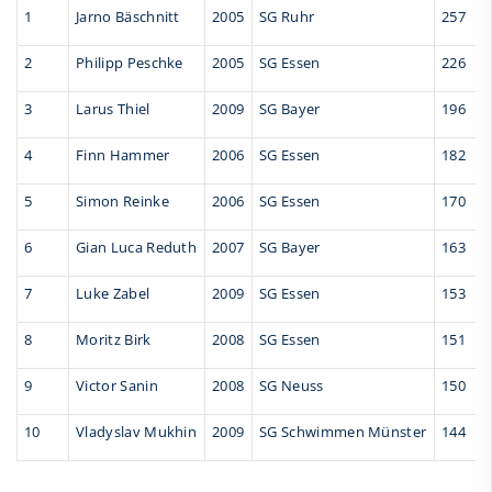
1
Jarno Bäschnitt
2005
SG Ruhr
257
2
Philipp Peschke
2005
SG Essen
226
3
Larus Thiel
2009
SG Bayer
196
4
Finn Hammer
2006
SG Essen
182
5
Simon Reinke
2006
SG Essen
170
6
Gian Luca Reduth
2007
SG Bayer
163
7
Luke Zabel
2009
SG Essen
153
8
Moritz Birk
2008
SG Essen
151
9
Victor Sanin
2008
SG Neuss
150
10
Vladyslav Mukhin
2009
SG Schwimmen Münster
144