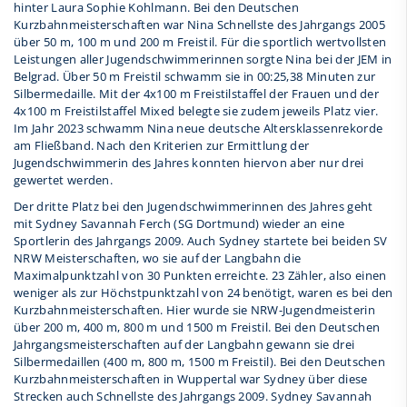
hinter Laura Sophie Kohlmann. Bei den Deutschen
Kurzbahnmeisterschaften war Nina Schnellste des Jahrgangs 2005
über 50 m, 100 m und 200 m Freistil. Für die sportlich wertvollsten
Leistungen aller Jugendschwimmerinnen sorgte Nina bei der JEM in
Belgrad. Über 50 m Freistil schwamm sie in 00:25,38 Minuten zur
Silbermedaille. Mit der 4x100 m Freistilstaffel der Frauen und der
4x100 m Freistilstaffel Mixed belegte sie zudem jeweils Platz vier.
Im Jahr 2023 schwamm Nina neue deutsche Altersklassenrekorde
am Fließband. Nach den Kriterien zur Ermittlung der
Jugendschwimmerin des Jahres konnten hiervon aber nur drei
gewertet werden.
Der dritte Platz bei den Jugendschwimmerinnen des Jahres geht
mit Sydney Savannah Ferch (SG Dortmund) wieder an eine
Sportlerin des Jahrgangs 2009. Auch Sydney startete bei beiden SV
NRW Meisterschaften, wo sie auf der Langbahn die
Maximalpunktzahl von 30 Punkten erreichte. 23 Zähler, also einen
weniger als zur Höchstpunktzahl von 24 benötigt, waren es bei den
Kurzbahnmeisterschaften. Hier wurde sie NRW-Jugendmeisterin
über 200 m, 400 m, 800 m und 1500 m Freistil. Bei den Deutschen
Jahrgangsmeisterschaften auf der Langbahn gewann sie drei
Silbermedaillen (400 m, 800 m, 1500 m Freistil). Bei den Deutschen
Kurzbahnmeisterschaften in Wuppertal war Sydney über diese
Strecken auch Schnellste des Jahrgangs 2009. Sydney Savannah