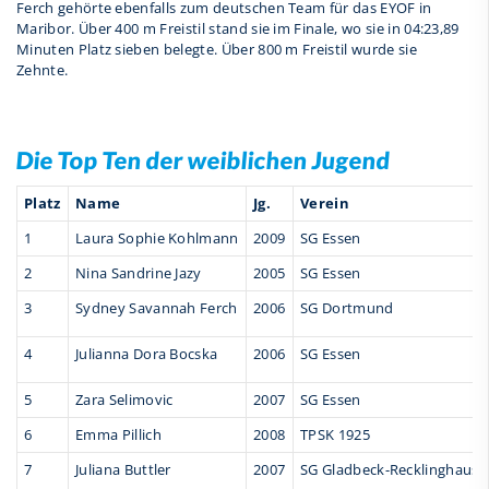
Ferch gehörte ebenfalls zum deutschen Team für das EYOF in
Maribor. Über 400 m Freistil stand sie im Finale, wo sie in 04:23,89
Minuten Platz sieben belegte. Über 800 m Freistil wurde sie
Zehnte.
Die Top Ten der weiblichen Jugend
Platz
Name
Jg.
Verein
1
Laura Sophie Kohlmann
2009
SG Essen
2
Nina Sandrine Jazy
2005
SG Essen
3
Sydney Savannah Ferch
2006
SG Dortmund
4
Julianna Dora Bocska
2006
SG Essen
5
Zara Selimovic
2007
SG Essen
6
Emma Pillich
2008
TPSK 1925
7
Juliana Buttler
2007
SG Gladbeck-Recklinghause