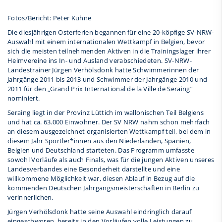
Fotos/Bericht: Peter Kuhne
Die diesjährigen Osterferien begannen für eine 20-köpfige SV-NRW-
Auswahl mit einem internationalen Wettkampf in Belgien, bevor
sich die meisten teilnehmenden Aktiven in die Trainingslager ihrer
Heimvereine ins In- und Ausland verabschiedeten. SV-NRW-
Landestrainer Jürgen Verhölsdonk hatte Schwimmerinnen der
Jahrgänge 2011 bis 2013 und Schwimmer der Jahrgänge 2010 und
2011 für den „Grand Prix International de la Ville de Seraing“
nominiert.
Seraing liegt in der Provinz Lüttich im wallonischen Teil Belgiens
und hat ca. 63.000 Einwohner. Der SV NRW nahm schon mehrfach
an diesem ausgezeichnet organisierten Wettkampf teil, bei dem in
diesem Jahr Sportler*innen aus den Niederlanden, Spanien,
Belgien und Deutschland starteten. Das Programm umfasste
sowohl Vorläufe als auch Finals, was für die jungen Aktiven unseres
Landesverbandes eine Besonderheit darstellte und eine
willkommene Möglichkeit war, diesen Ablauf in Bezug auf die
kommenden Deutschen Jahrgangsmeisterschaften in Berlin zu
verinnerlichen.
Jürgen Verhölsdonk hatte seine Auswahl eindringlich darauf
eingeschworen, bereits in den Vorläufen volle Leistungen zu