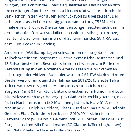
bringen, um sich für die Finals zu qualifizieren. Das nahmen sich
unsere jungen Sportler*innen zu Herzen und wussten durch die
Bank schon in den Vorläufen eindrucksvoll zu überzeugen. Der
Lohn war, dass bei der dreitägigen Veranstaltung 75 ! Mal ein
Finale erreicht wurde. Die starken Leistungen setzten sich dann in
den Endläufen fort. 40 Medaillen (19 Gold, 11 Silber, 10 Bronze)
fischten die Schwimmerinnen und Schwimmer des SV NRW aus
dem 50m-Becken in Seraing.
An den drei Wettkampftagen schwammen die aufgebotenen
Teilnehmer*innen insgesamt 77 neue persönliche Bestzeiten und
13 Saisonbestzeiten. Besonders honoriert wurden am Ende der
Veranstaltung in den einzelnen Altersklassen die punktbesten
Leistungen der Aktiven. Auch hier war der SV NRW stark vertreten.
Bei der weiblichen Jugend der Jahrgänge 2012/2013 siegte Talya
Tok (TPSK 1925 e. V.) mit 125 Punkten vor Ina Cichon (SG
Bergheim) mit 81 Punkten. Unter die ersten zehn kamen in dieser
Altersklasse noch Myrtha Vogt (SG Gladbeck/Recklinghausen, Platz
4), Lia Hartmannshenn (SG Mönchengladbach, Platz 5), Amelie
Nzounpe (SC Delphin Geldern, Platz 6) und Melina Reis (SC Delphin
Geldern, Platz 7). In der Altersklasse 2010/2011 sicherte sich
Caroline Stark (SC Delphin Geldern) mit 64 Punkten Platz drei. Auf
Rang sechs kam Mia Brauckmann (SG Gladbeck/Recklinghausen)
und Platz 7 belegte Helene Boller (SG Essen).