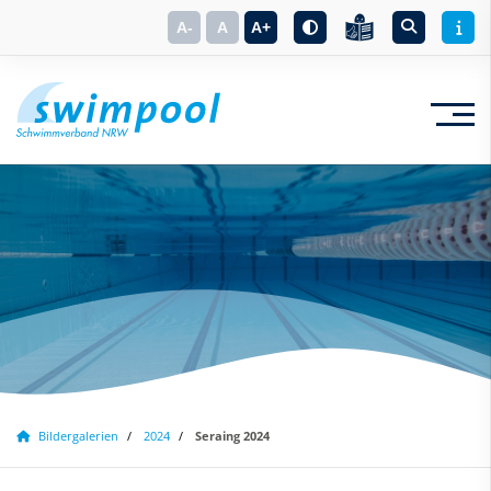
A-
A
A+
Suchbegriff eingeben
Bildergalerien
2024
Seraing 2024